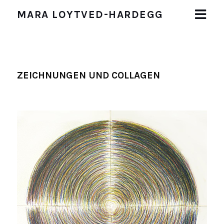
MARA LOYTVED-HARDEGG
START
BIOGRAFIE
ZEICHNUNGEN UND COLLAGEN
WERKE
Malerei
Zeichnungen und Collagen
Malaktion (1983)
Objekte
Installationen
AUSSTELLUNGEN
PUBLIKATIONEN
IMPRESSUM