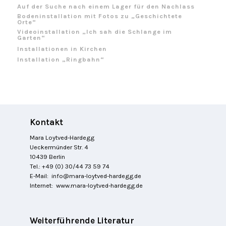
Auf der Suche nach einem Lager für den Nachlass
Bodeninstallation mit Fotos zu „Geschichtete
Orte“
Videoinstallation „Ich sah die Schlange im
Garten“
Installationen in Kirchen
Installation „Ringbahn“
Kontakt
Mara Loytved-Hardegg
Ueckermünder Str. 4
10439 Berlin
Tel.: +49 (0) 30/44 73 59 74
E-Mail:
info@mara-loytved-hardegg.de
Internet:
www.mara-loytved-hardegg.de
Weiterführende Literatur