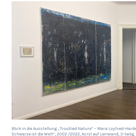
Blick in die Ausstellung „Troubled Nature“ – Mara Loytved-Hard
Schwarze ist die Welt“, 2002 /2022, Acryl auf Leinwand, 3-teilig