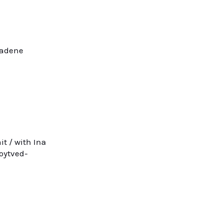
ladene
it / with Ina
Loytved-