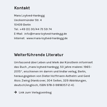
Kontakt
Mara Loytved-Hardegg
Ueckermünder Str. 4
10439 Berlin
Tel.: +49 (0) 30/44 73 59 74
E-Mail:
info@mara-loytved-hardegg.de
Internet:
www.mara-loytved-hardegg.de
Weiterführende Literatur
Umfassend über Leben und Werk der Künstlerin informiert
das Buch „mara loytved-hardegg. 50 jahre malerei. 1965–
2015“, erschienen im damm und lindlar verlag, Berlin,
herausgegeben von Dieter Hoffmann-Axthelm und Gerd
Alois Zwing (Hardcover, 304 Seiten, 329 Abbildungen,
deutsch/englisch, ISBN 978-3-9818357-2-4).
Link zum Verlagseintrag