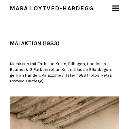
MARA LOYTVED-HARDEGG
START
BIOGRAFIE
MALAKTION (1983)
WERKE
Malerei
Malaktion mit Farbe an Knien, Ellbogen, Händen in
Zeichnungen und Collagen
Raumeck, 3 Farben: rot an Knien, blau an Ellenbogen,
Malaktion (1983)
gelb an Händen, Palazzone / Italien 1983 (Fotos: Petra
Objekte
Loytved-Hardegg)
Installationen
AUSSTELLUNGEN
PUBLIKATIONEN
IMPRESSUM