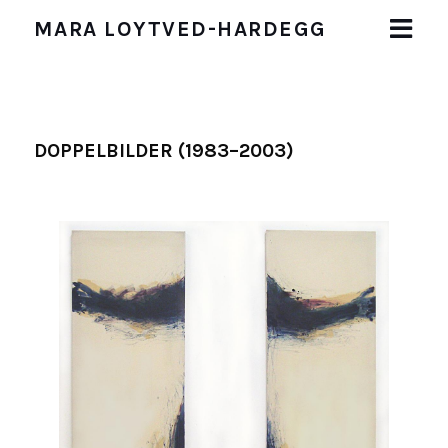
MARA LOYTVED-HARDEGG
START
BIOGRAFIE
DOPPELBILDER (1983–2003)
WERKE
Malerei
Zeichnungen und Collagen
Malaktion (1983)
Objekte
Installationen
AUSSTELLUNGEN
PUBLIKATIONEN
IMPRESSUM