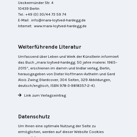
Ueckermünder Str. 4
10439 Berlin
Tel.: +49 (0) 30/44 73 59 74
E-Mail:
info@mara-loytved-hardegg.de
Internet:
www.mara-loytved-hardegg.de
Weiterführende Literatur
Umfassend über Leben und Werk der Künstlerin informiert
das Buch „mara loytved-hardegg. 50 jahre malerei. 1965–
2015“, erschienen im damm und lindlar verlag, Berlin,
herausgegeben von Dieter Hoffmann-Axthelm und Gerd
Alois Zwing (Hardcover, 304 Seiten, 329 Abbildungen,
deutsch/englisch, ISBN 978-3-9818357-2-4).
Link zum Verlagseintrag
Datenschutz
Um Ihnen eine optimale Nutzung der Seite zu
ermöglichen, werden auf dieser Website Cookies