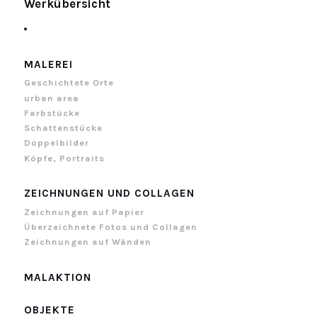
Werkübersicht
MALEREI
Geschichtete Orte
urban area
Farbstücke
Schattenstücke
Doppelbilder
Köpfe, Portraits
ZEICHNUNGEN UND COLLAGEN
Zeichnungen auf Papier
Überzeichnete Fotos und Collagen
Zeichnungen auf Wänden
MALAKTION
OBJEKTE