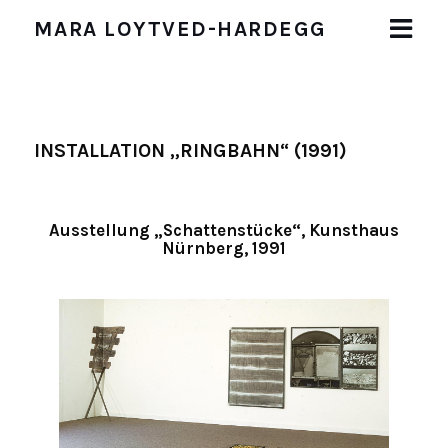
MARA LOYTVED-HARDEGG
START
BIOGRAFIE
INSTALLATION „RINGBAHN“ (1991)
WERKE
Malerei
Zeichnungen und Collagen
Ausstellung „Schattenstücke“, Kunsthaus
Nürnberg, 1991
Malaktion (1983)
Objekte
Installationen
AUSSTELLUNGEN
PUBLIKATIONEN
IMPRESSUM