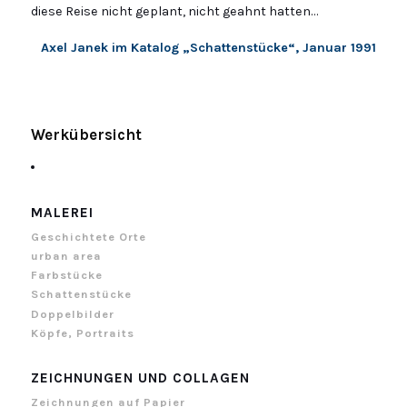
diese Reise nicht geplant, nicht geahnt hatten…
Axel Janek im Katalog „Schattenstücke“, Januar 1991
Werkübersicht
MALEREI
Geschichtete Orte
urban area
Farbstücke
Schattenstücke
Doppelbilder
Köpfe, Portraits
ZEICHNUNGEN UND COLLAGEN
Zeichnungen auf Papier