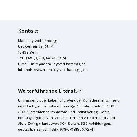
Kontakt
Mara Loytved-Hardegg
Ueckermünder Str. 4
10439 Berlin
Tel.: +49 (0) 30/44 73 59 74
E-Mail:
info@mara-loytved-hardegg.de
Internet:
www.mara-loytved-hardegg.de
Weiterführende Literatur
Umfassend über Leben und Werk der Künstlerin informiert
das Buch „mara loytved-hardegg. 50 jahre malerei. 1965–
2015“, erschienen im damm und lindlar verlag, Berlin,
herausgegeben von Dieter Hoffmann-Axthelm und Gerd
Alois Zwing (Hardcover, 304 Seiten, 329 Abbildungen,
deutsch/englisch, ISBN 978-3-9818357-2-4).