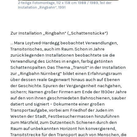
2-teilige Fotomontage, 112 x 158 cm 1988 / 1989, Teil der
Installation „Ringbahn“, 1991
Zur Installation „Ringbahn“ („Schattenstücke“)
… Mara Loytved-Hardegg beobachtet Verwandlungen,
Transitorisches, auch im Raum. Schon in Jahre
zurückliegenden Installationen beobachtete sie die
Verwandlung des Lichtes in engen, farbig getönten
Schattenspalten. Das Thema „Transit“ in der Installation
zur „Ringbahn Nürnberg“ bildet einen Erfahrungsraum
über dessen reale Gegenwart hinaus auch auf Ebenen
der Geschichte. Spuren der Vergangenheit nachgehen,
sichern; Namen großer Firmen am Ende der 1930er Jahre
auf den von ihnen geschmiedeten Bahnschienen, sauber
datiert und signiert – Dokumente einer großen
Transportaufgabe, vorbei am Friedhof der Juden im
Westen der Stadt, Festbesuchermassen hinzuführen
zum Märzfeld, zum Dutzenteich. Schienen durch den
Raum auf unbekannten Horizont hin konvergierend,
Transitstrecke für den Transport auch von Menschen, die