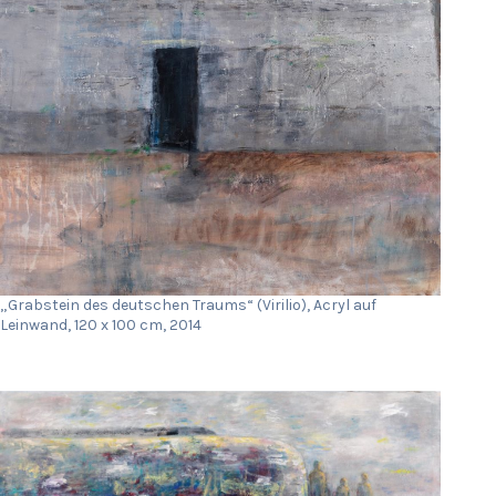
„Grabstein des deutschen Traums“ (Virilio), Acryl auf
Leinwand, 120 x 100 cm, 2014