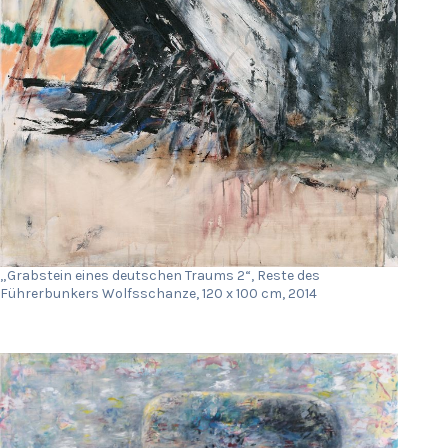
„Grabstein eines deutschen Traums 2“, Reste des
Führerbunkers Wolfsschanze, 120 x 100 cm, 2014