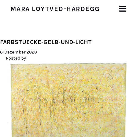
MARA LOYTVED-HARDEGG
START
FARBSTUECKE-GELB-UND-LICHT
BIOGRAFIE
6. Dezember 2020
WERKE
Posted by
Malerei
Zeichnungen und Collagen
Malaktion (1983)
Objekte
Installationen
AUSSTELLUNGEN
PUBLIKATIONEN
IMPRESSUM